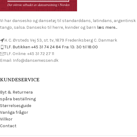
Vi har dansesko og dansetøj til standarddans, latindans, argentinsk
tango, salsa. Dansesko til herre, kvinder og børn
læs mere...
H. C. Ørsteds Vej 53, st. tv, 1879 Frederiksberg C. Danmark
TLF. Butikken +45 31 74 24 84 Fra: 13: 30 til 18:00
TLF. Online: +45 31 72 27 11
Email: Info@dansemessen.dk
KUNDESERVICE
Byt & Returnera
spåra beställning
Størrelsesguide
Vanliga frågor
Villkor
Contact