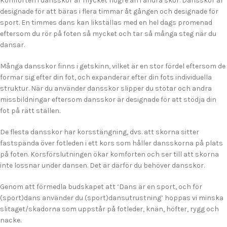
Komforten i dansskor är mycket högre än i andra skor. Dansskor är
designade för att bäras i flera timmar åt gången och designade för
sport. En timmes dans kan likställas med en hel dags promenad
eftersom du rör på foten så mycket och tar så många steg när du
dansar.
Många dansskor finns i getskinn, vilket är en stor fördel eftersom de
formar sig efter din fot, och expanderar efter din fots individuella
struktur. När du använder dansskor slipper du stötar och andra
missbildningar eftersom dansskor är designade för att stödja din
fot på rätt ställen.
De flesta dansskor har korsstängning, dvs. att skorna sitter
fastspända över fotleden i ett kors som håller dansskorna på plats
på foten. Korsförslutningen ökar komforten och ser till att skorna
inte lossnar under dansen. Det är därför du behöver dansskor.
Genom att förmedla budskapet att ‘Dans är en sport, och för
(sport)dans använder du (sport)dansutrustning’ hoppas vi minska
slitaget/skadorna som uppstår på fotleder, knän, höfter, rygg och
nacke.