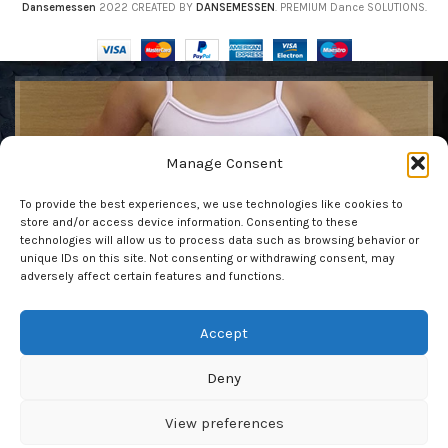
Dansemessen
2022 CREATED BY
DANSEMESSEN
. PREMIUM Dance SOLUTIONS.
Få vår nyhetsbrev
Manage Consent
Var den första att se våra senaste trender och få
To provide the best experiences, we use technologies like cookies to
exklusiva erbjudanden
store and/or access device information. Consenting to these
technologies will allow us to process data such as browsing behavior or
unique IDs on this site. Not consenting or withdrawing consent, may
adversely affect certain features and functions.
Accept
Kommer att användas i enlighet med vår
Privacy Policy
Deny
View preferences