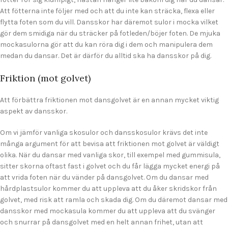
Att fötterna inte följer med och att du inte kan sträcka, flexa eller
flytta foten som du vill. Dansskor har däremot sulor i mocka vilket
gör dem smidiga när du sträcker på fotleden/böjer foten. De mjuka
mockasulorna gör att du kan röra dig i dem och manipulera dem
medan du dansar. Det är därför du alltid ska ha dansskor på dig.
Friktion (mot golvet)
Att förbättra friktionen mot dansgolvet är en annan mycket viktig
aspekt av dansskor.
Om vi ​​jämför vanliga skosulor och dansskosulor krävs det inte
många argument för att bevisa att friktionen mot golvet är väldigt
olika. När du dansar med vanliga skor, till exempel med gummisula,
sitter skorna oftast fast i golvet och du får lägga mycket energi på
att vrida foten när du vänder på dansgolvet. Om du dansar med
hårdplastsulor kommer du att uppleva att du åker skridskor från
golvet, med risk att ramla och skada dig. Om du däremot dansar med
dansskor med mockasula kommer du att uppleva att du svänger
och snurrar på dansgolvet med en helt annan frihet, utan att