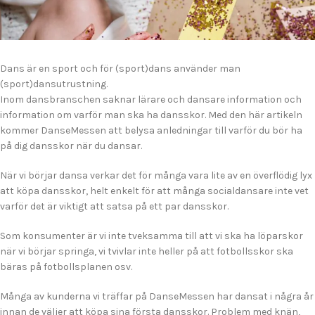
Dans är en sport och för (sport)dans använder man
(sport)dansutrustning.
Inom dansbranschen saknar lärare och dansare information och
information om varför man ska ha dansskor. Med den här artikeln
kommer DanseMessen att belysa anledningar till varför du bör ha
på dig dansskor när du dansar.
När vi börjar dansa verkar det för många vara lite av en överflödig lyx
att köpa dansskor, helt enkelt för att många socialdansare inte vet
varför det är viktigt att satsa på ett par dansskor.
Som konsumenter är vi inte tveksamma till att vi ska ha löparskor
när vi börjar springa, vi tvivlar inte heller på att fotbollsskor ska
bäras på fotbollsplanen osv.
Många av kunderna vi träffar på DanseMessen har dansat i några år
innan de väljer att köpa sina första dansskor. Problem med knän,