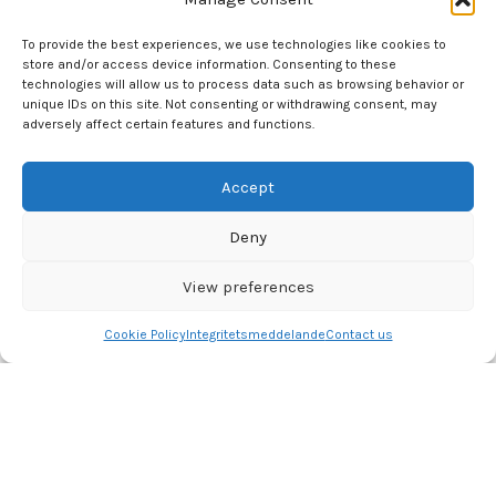
TLF. Butikken +45 31 74 24 84 Fra: 13: 30 til 18:00
TLF. Online: +45 31 72 27 11
To provide the best experiences, we use technologies like cookies to
Email: Info@dansemessen.dk
store and/or access device information. Consenting to these
technologies will allow us to process data such as browsing behavior or
unique IDs on this site. Not consenting or withdrawing consent, may
adversely affect certain features and functions.
KUNDESERVICE
Byt & Returnera
Accept
spåra beställning
Størrelsesguide
Deny
Vanliga frågor
Villkor
View preferences
Contact
Cookie Policy
Integritetsmeddelande
Contact us
Dansemessen
2022 CREATED BY
DANSEMESSEN
. PREMIUM Dance SOLUTIONS.
Shop
Filters
Wishlist
Cart
My account