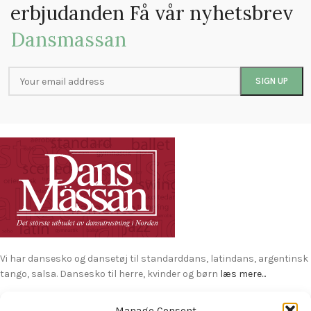
erbjudanden Få vår nyhetsbrev
Dansmassan
Vi har dansesko og dansetøj til standarddans, latindans, argentinsk
tango, salsa. Dansesko til herre, kvinder og børn
læs mere...
H. C. Ørsteds Vej 53, st. tv, 1879 Frederiksberg C. Danmark
Manage Consent