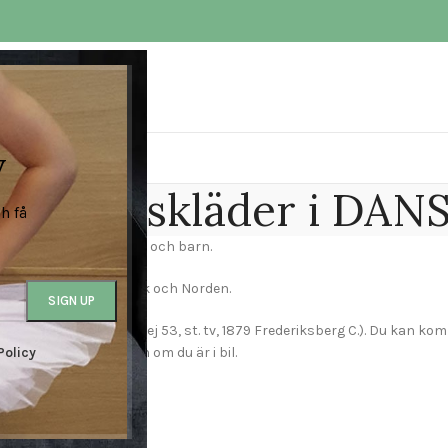
v
och danskläder i DA
h få
ill dans kvinnor, man och barn.
 dansbutiken i Danmark och Norden.
 St. (H. C. Ørsteds Vej 53, st. tv, 1879 Frederiksberg C.). Du kan kom
recis framför affären om du är i bil.
Policy