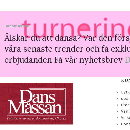
Dansmassan
Älskar du att dansa? Var den förs
våra senaste trender och få exkl
erbjudanden Få vår nyhetsbrev
D
KU
Byt 
spår
Stør
Vanl
Villk
Con