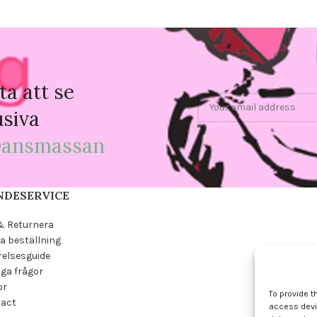
ta att se
usiva
ansmassan
NDESERVICE
& Returnera
a beställning
relsesguide
iga frågor
or
To provide t
tact
access devic