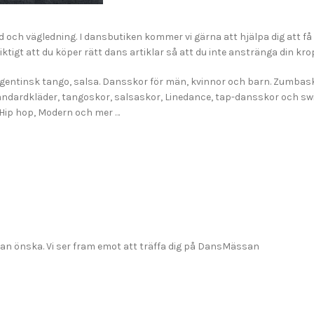
 och vägledning. I dansbutiken kommer vi gärna att hjälpa dig att 
ktigt att du köper rätt dans artiklar så att du inte anstränga din kro
gentinsk tango, salsa. Dansskor för män, kvinnor och barn. Zumbasko
tandardkläder, tangoskor, salsaskor, Linedance, tap-dansskor och sw
, Hip hop, Modern och mer …
u kan önska. Vi ser fram emot att träffa dig på DansMässan