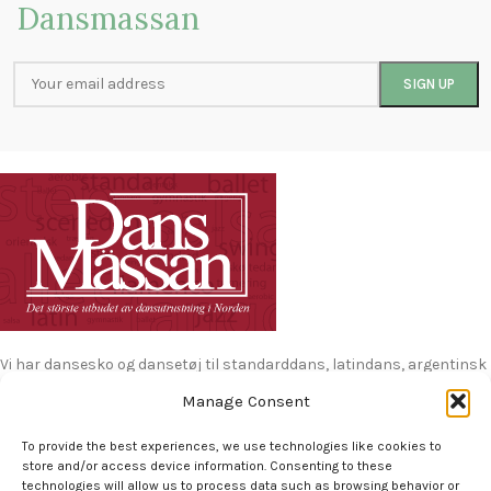
Dansmassan
Vi har dansesko og dansetøj til standarddans, latindans, argentinsk
tango, salsa. Dansesko til herre, kvinder og børn
læs mere...
Manage Consent
H. C. Ørsteds Vej 53, st. tv, 1879 Frederiksberg C. Danmark
To provide the best experiences, we use technologies like cookies to
TLF. Butikken +45 31 74 24 84 Fra: 13: 30 til 18:00
store and/or access device information. Consenting to these
TLF. Online: +45 31 72 27 11
technologies will allow us to process data such as browsing behavior or