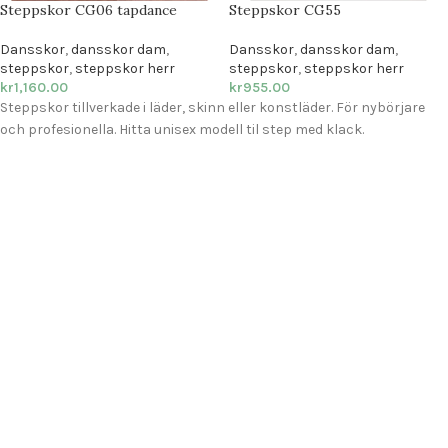
Steppskor CG06 tapdance
Steppskor CG55
Dansskor
,
dansskor dam
,
Dansskor
,
dansskor dam
,
steppskor
,
steppskor herr
steppskor
,
steppskor herr
kr
1,160.00
kr
955.00
Steppskor tillverkade i läder, skinn eller konstläder. För nybörjare
och profesionella. Hitta unisex modell til step med klack.