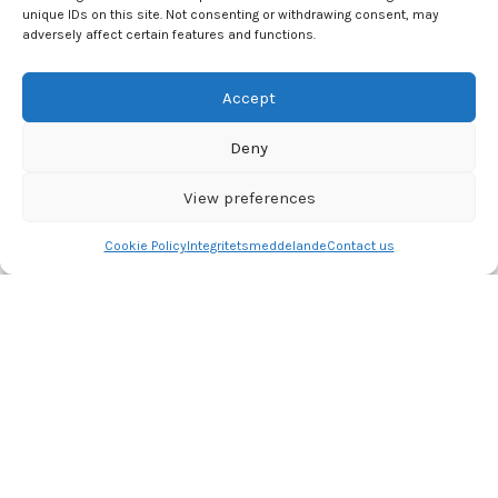
Email: Info@dansemessen.dk
unique IDs on this site. Not consenting or withdrawing consent, may
adversely affect certain features and functions.
KUNDESERVICE
Accept
Byt & Returnera
Deny
spåra beställning
Størrelsesguide
View preferences
Vanliga frågor
Villkor
Cookie Policy
Integritetsmeddelande
Contact us
Contact
Shop
Filters
Wishlist
Cart
My account
Dansemessen
2022 CREATED BY
DANSEMESSEN
. PREMIUM Dance SOLUTIONS.
Få vår nyhetsbrev