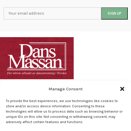
Vi har dansesko og dansetøj til standarddans, latindans, argentinsk
Manage Consent
tango, salsa. Dansesko til herre, kvinder og børn
læs mere...
To provide the best experiences, we use technologies like cookies to
store and/or access device information. Consenting to these
H. C. Ørsteds Vej 53, st. tv, 1879 Frederiksberg C. Danmark
technologies will allow us to process data such as browsing behavior or
TLF. Butikken +45 31 74 24 84 Fra: 13: 30 til 18:00
unique IDs on this site. Not consenting or withdrawing consent, may
TLF. Online: +45 31 72 27 11
adversely affect certain features and functions.
Email: Info@dansemessen.dk