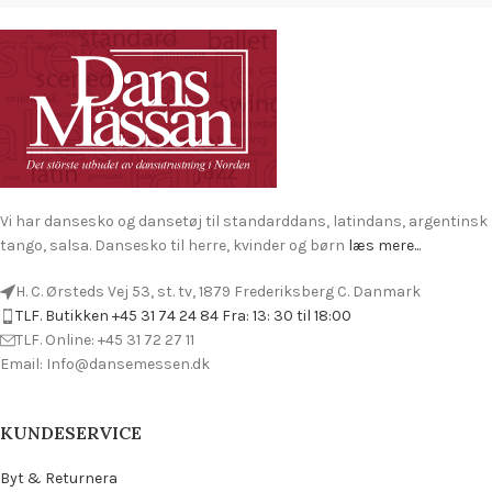
Vi har dansesko og dansetøj til standarddans, latindans, argentinsk
tango, salsa. Dansesko til herre, kvinder og børn
læs mere...
H. C. Ørsteds Vej 53, st. tv, 1879 Frederiksberg C. Danmark
TLF. Butikken +45 31 74 24 84 Fra: 13: 30 til 18:00
TLF. Online: +45 31 72 27 11
Email: Info@dansemessen.dk
KUNDESERVICE
Byt & Returnera