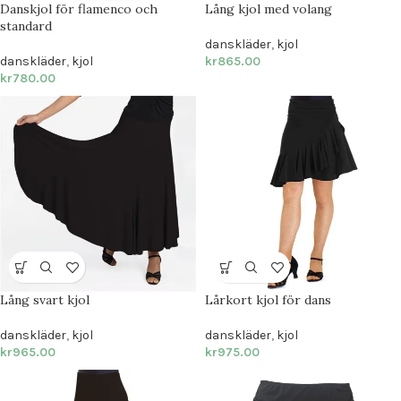
Danskjol för flamenco och
Lång kjol med volang
standard
danskläder
,
kjol
danskläder
,
kjol
kr
865.00
kr
780.00
Lång svart kjol
Lårkort kjol för dans
danskläder
,
kjol
danskläder
,
kjol
kr
965.00
kr
975.00