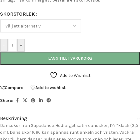
smidigt – så kom ihåg att beställa en skorborste.
SKORSTORLEK
-
+
LÄGG TILL I VARUKORG
Add to Wishlist
Compare
Add to wishlist
Share:
Beskrivning
Dansskor frän Supadance. Hudfärget satin dansskor, 1½ ”klack (3,5
cm). Dans skor 1666 kan spännas runt ankeln och vristen. Vackra
skor till barn dansar. Sulan är av mocka som knän och leder inte