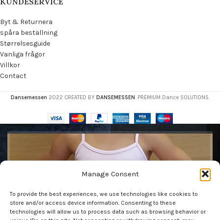
KUNDESERVICE
Byt & Returnera
spåra beställning
Størrelsesguide
Vanliga frågor
Villkor
Contact
Dansemessen
2022 CREATED BY
DANSEMESSEN
. PREMIUM Dance SOLUTIONS.
Få vår nyhetsbrev
Manage Consent
Var den första att se våra senaste trender och få
To provide the best experiences, we use technologies like cookies to
exklusiva erbjudanden
store and/or access device information. Consenting to these
technologies will allow us to process data such as browsing behavior or