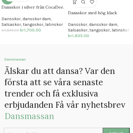
Dansskor i silver från CocaDee.
Dansskor med hög klack
Dansskor
,
dansskor dam
,
Salsaskor, tangoskor, latinskor
Dansskor
,
dansskor dam
,
kr
1,700.00
Salsaskor, tangoskor, latinskor
kr
1,835.00
kr
1,835.00
Dansmassan
Älskar du att dansa? Var den
första att se våra senaste
trender och få exklusiva
erbjudanden Få vår nyhetsbrev
Dansmassan