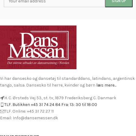
Vi har dansesko og dansetøj til standarddans, latindans, argentinsk
tango, salsa. Dansesko til herre, kvinder og børn
læs mere...
H. C. Ørsteds Vej 53, st. tv, 1879 Frederiksberg C. Danmark
TLF. Butikken +45 31 74 24 84 Fra: 13: 30 til 18:00
TLF. Online: +45 31 72 27 11
Email: Info@dansemessen.dk