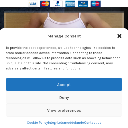
Få vår nyhetsbrev
Manage Consent
Var den första att se våra senaste trender och få
To provide the best experiences, we use technologies like cookies to
exklusiva erbjudanden
store and/or access device information. Consenting to these
technologies will allow us to process data such as browsing behavior or
unique IDs on this site. Not consenting or withdrawing consent, may
adversely affect certain features and functions.
Accept
Kommer att användas i enlighet med vår
Privacy Policy
Deny
View preferences
We use cookies to improve your experience on our website.
Cookie Policy
Integritetsmeddelande
Contact us
Shop
Wishlist
Cart
My account
By browsing this website, you agree to our use of cookies.