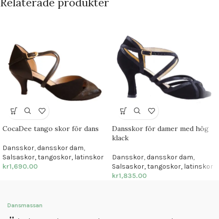
Relaterade produkter
CocaDee tango skor för dans
Dansskor för damer med hög
klack
Dansskor
,
dansskor dam
,
Salsaskor, tangoskor, latinskor
Dansskor
,
dansskor dam
,
kr
1,690.00
Salsaskor, tangoskor, latinskor
kr
1,835.00
Dansmassan