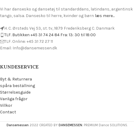
Vi har dansesko og dansetøj til standarddans, latindans, argentinsk
tango, salsa. Dansesko til herre, kvinder og børn
læs mere...
H. C. Ørsteds Vej 53, st. tv, 1879 Frederiksberg C. Danmark
TLF. Butikken +45 31 74 24 84 Fra: 13: 30 til 18:00
TLF. Online: +45 31 72 27 11
Email: Info@dansemessen.dk
KUNDESERVICE
Byt & Returnera
spåra beställning
Størrelsesguide
Vanliga frågor
Villkor
Contact
Dansemessen
2022 CREATED BY
DANSEMESSEN
. PREMIUM Dance SOLUTIONS.