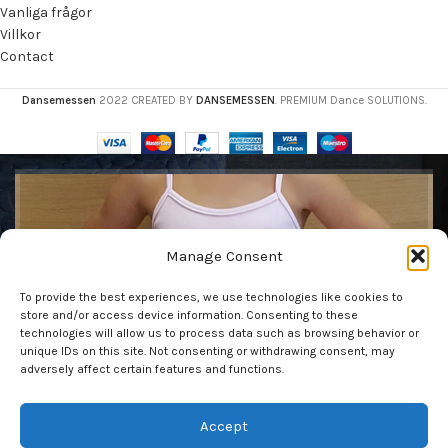
Vanliga frågor
Villkor
Contact
Dansemessen
2022 CREATED BY
DANSEMESSEN
. PREMIUM Dance SOLUTIONS.
Få vår nyhetsbrev
Manage Consent
Var den första att se våra senaste trender och få
To provide the best experiences, we use technologies like cookies to
exklusiva erbjudanden
store and/or access device information. Consenting to these
technologies will allow us to process data such as browsing behavior or
unique IDs on this site. Not consenting or withdrawing consent, may
adversely affect certain features and functions.
Accept
Kommer att användas i enlighet med vår
Privacy Policy