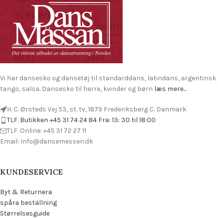
Vi har dansesko og dansetøj til standarddans, latindans, argentinsk
tango, salsa. Dansesko til herre, kvinder og børn
læs mere...
H. C. Ørsteds Vej 53, st. tv, 1879 Frederiksberg C. Danmark
TLF. Butikken +45 31 74 24 84 Fra: 13: 30 til 18:00
TLF. Online: +45 31 72 27 11
Email: Info@dansemessen.dk
KUNDESERVICE
Byt & Returnera
spåra beställning
Størrelsesguide