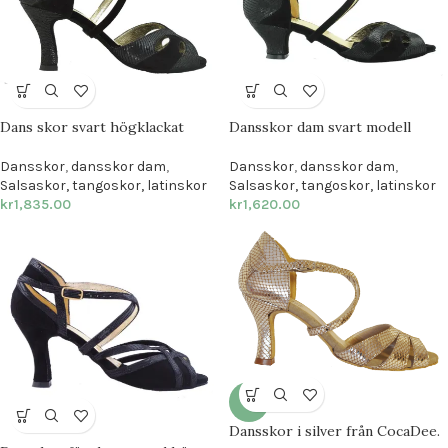
Dans skor svart högklackat
Dansskor dam svart modell
Dansskor
,
dansskor dam
,
Dansskor
,
dansskor dam
,
Salsaskor, tangoskor, latinskor
Salsaskor, tangoskor, latinskor
kr
1,835.00
kr
1,620.00
-7%
Dansskor i silver från CocaDee.