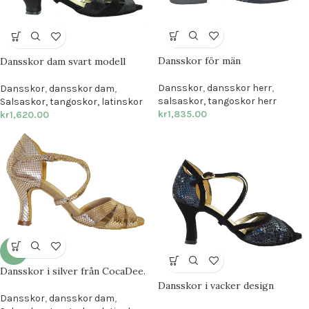
Dansskor för män
Dansskor dam svart modell
Dansskor
,
dansskor herr
,
Dansskor
,
dansskor dam
,
salsaskor, tangoskor herr
Salsaskor, tangoskor, latinskor
kr
1,835.00
kr
1,620.00
-7%
Dansskor i silver från CocaDee.
Dansskor i vacker design
Dansskor
,
dansskor dam
,