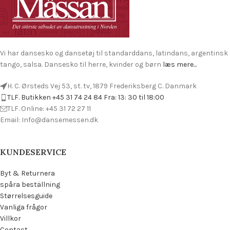
Vi har dansesko og dansetøj til standarddans, latindans, argentinsk
tango, salsa. Dansesko til herre, kvinder og børn
læs mere...
H. C. Ørsteds Vej 53, st. tv, 1879 Frederiksberg C. Danmark
TLF. Butikken +45 31 74 24 84 Fra: 13: 30 til 18:00
TLF. Online: +45 31 72 27 11
Email: Info@dansemessen.dk
KUNDESERVICE
Byt & Returnera
spåra beställning
Størrelsesguide
Vanliga frågor
Villkor
Contact