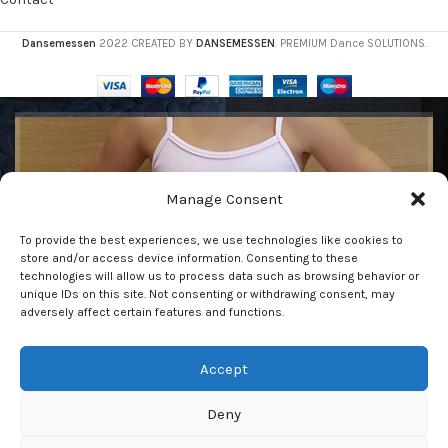
Dansemessen
2022 CREATED BY
DANSEMESSEN
. PREMIUM Dance SOLUTIONS.
Få vår nyhetsbrev
Manage Consent
Var den första att se våra senaste trender och få
To provide the best experiences, we use technologies like cookies to
exklusiva erbjudanden
store and/or access device information. Consenting to these
technologies will allow us to process data such as browsing behavior or
unique IDs on this site. Not consenting or withdrawing consent, may
adversely affect certain features and functions.
Accept
Kommer att användas i enlighet med vår
Privacy Policy
Deny