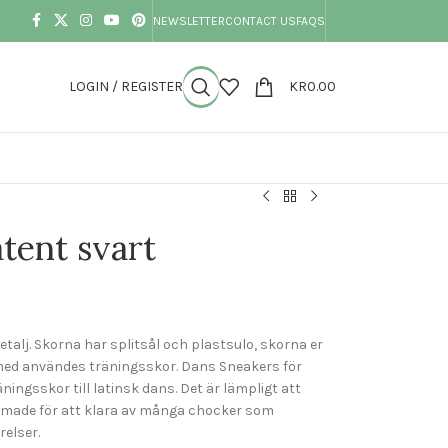
NEWSLETTER
CONTACT US
FAQS
LOGIN / REGISTER
KR
0.00
S
tent svart
talj. Skorna har splitsål och plastsulo, skorna er
g med användes träningsskor. Dans Sneakers för
ingsskor till latinsk dans. Det är lämpligt att
rmade för att klara av många chocker som
elser.