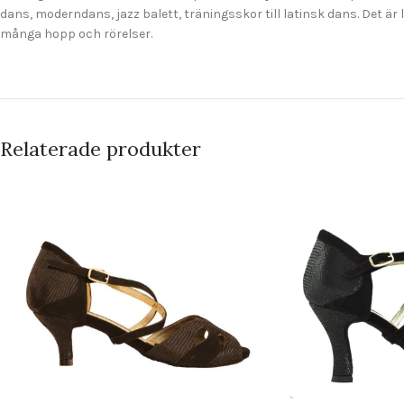
dans, moderndans, jazz balett, träningsskor till latinsk dans. Det
många hopp och rörelser.
Relaterade produkter