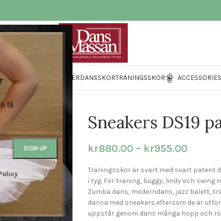
v
BALETTSKOR
DANSKLÄDER
DANSSKOR
TRÄNINGSSKOR
ACCESSORIE
h få
Sneakers DS19 pa
kr
880.00
–
kr
955.00
Träningsskor är svart med svart patent de
Policy
i tyg. För träning, buggy, lindy och swin
Zumba dans, moderndans, jazz balett, trän
dansa med sneakers eftersom de är utfo
uppstår genom dans många hopp och rör