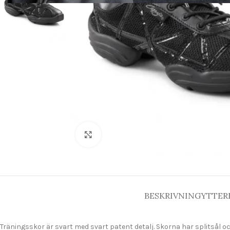
Click to enlarge
BESKRIVNING
YTTER
Träningsskor är svart med svart patent detalj. Skorna har splitsål o