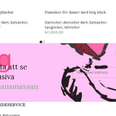
gklackat
Dansskor för damer med hög klack
r dam
,
Salsaskor,
Dansskor
,
dansskor dam
,
Salsaskor,
r
tangoskor, latinskor
kr
1,835.00
ta att se
usiva
ansmassan
NDESERVICE
& Returnera