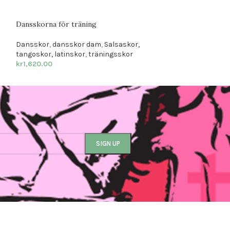
Dansskorna för träning
Danssneakers oc
Dansskor
,
dansskor dam
,
Salsaskor,
Dansskor
,
danss
tangoskor, latinskor
,
träningsskor
tangoskor herr
kr
1,620.00
kr
1,835.00