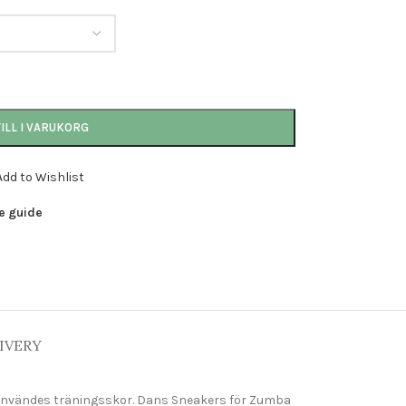
ILL I VARUKORG
Add to Wishlist
e guide
IVERY
ed användes träningsskor. Dans Sneakers för Zumba