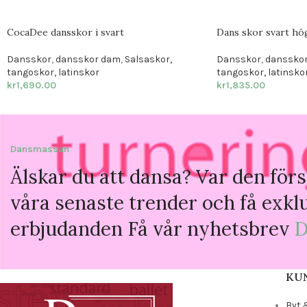
CocaDee dansskor i svart
Dans skor svart hö
Dansskor
,
dansskor dam
,
Salsaskor,
Dansskor
,
danssko
tangoskor, latinskor
tangoskor, latinsko
kr
1,690.00
kr
1,835.00
Dansmassan
Älskar du att dansa? Var den förs
våra senaste trender och få exkl
erbjudanden Få vår nyhetsbrev
D
KU
Byt 