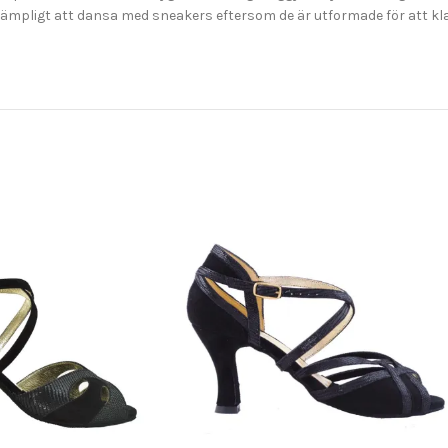
 är lämpligt att dansa med sneakers eftersom de är utformade för at