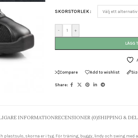
SKORSTORLEK
-
+
LÄGG T
Compare
Add to wishlist
Siz
Share:
LIGARE INFORMATION
RECENSIONER (0)
SHIPPING & DEL
ch plastsulo, skorna er i tyg. För träning, buggy, lindy och swing m