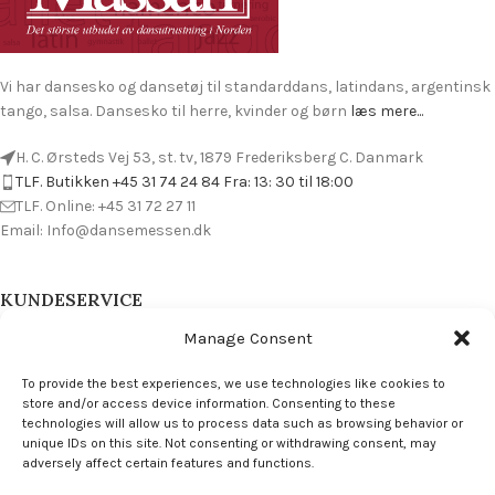
Vi har dansesko og dansetøj til standarddans, latindans, argentinsk
tango, salsa. Dansesko til herre, kvinder og børn
læs mere...
H. C. Ørsteds Vej 53, st. tv, 1879 Frederiksberg C. Danmark
TLF. Butikken +45 31 74 24 84 Fra: 13: 30 til 18:00
TLF. Online: +45 31 72 27 11
Email: Info@dansemessen.dk
KUNDESERVICE
Manage Consent
Byt & Returnera
spåra beställning
To provide the best experiences, we use technologies like cookies to
Størrelsesguide
store and/or access device information. Consenting to these
Vanliga frågor
technologies will allow us to process data such as browsing behavior or
Villkor
unique IDs on this site. Not consenting or withdrawing consent, may
adversely affect certain features and functions.
Contact