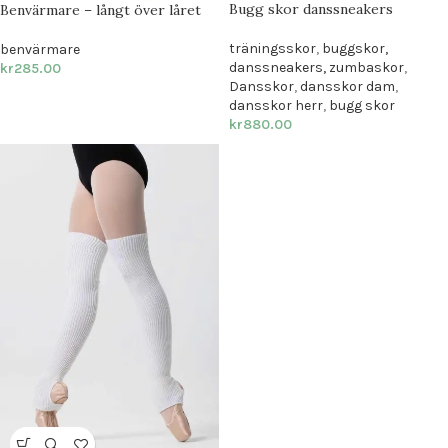
Bugg skor danssneakers
Benvärmare – långt över låret
träningsskor
,
buggskor,
benvärmare
danssneakers, zumbaskor
,
kr
285.00
Dansskor
,
dansskor dam
,
dansskor herr
,
bugg skor
kr
880.00