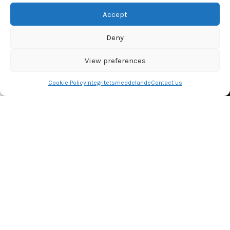
Dansemessen
2022 CREATED BY
DANSEMESSEN
. PREMIUM Dance SOLUTIONS.
Accept
Deny
View preferences
Cookie Policy
Integritetsmeddelande
Contact us
Få vår nyhetsbrev
Shop
Filters
Wishlist
Cart
My account
Var den första att se våra senaste trender och få
exklusiva erbjudanden
Kommer att användas i enlighet med vår
Privacy Policy